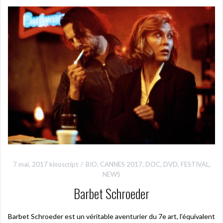
7 mai, 2017
kinoscript
BIO
,
CANNES 2017
,
DOC
,
DVD
,
FESTIVAL
,
NEWS
Barbet Schroeder
Barbet Schroeder est un véritable aventurier du 7e art, l’équivalent