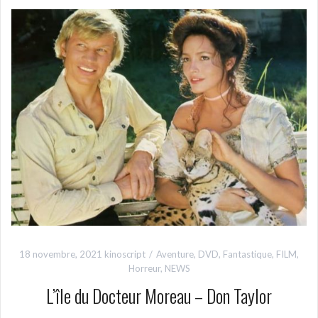
18 novembre, 2021
kinoscript
Aventure
,
DVD
,
Fantastique
,
FILM
,
Horreur
,
NEWS
L’île du Docteur Moreau – Don Taylor