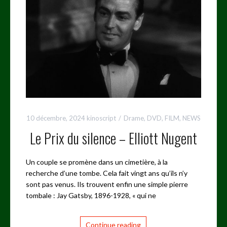
10 décembre, 2024
kinoscript
Drame
,
DVD
,
FILM
,
NEWS
Le Prix du silence – Elliott Nugent
Un couple se promène dans un cimetière, à la
recherche d’une tombe. Cela fait vingt ans qu’ils n’y
sont pas venus. Ils trouvent enfin une simple pierre
tombale : Jay Gatsby, 1896-1928, « qui ne
Continue reading