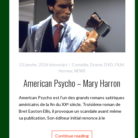
22 janvier, 2026
kinoscript
Comédie
,
Drame
,
DVD
,
FILM
,
Horreur
,
NEWS
American Psycho – Mary Harron
American Psycho est l’un des grands romans satiriques
américains de la fin du XXᵉ siècle. Troisième roman de
Bret Easton Ellis, il provoque un scandale avant même
sa publication. Son éditeur initial renonce à le
Continue reading