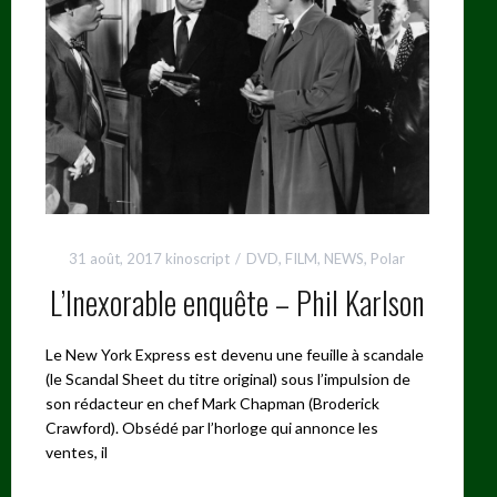
31 août, 2017
kinoscript
DVD
,
FILM
,
NEWS
,
Polar
L’Inexorable enquête – Phil Karlson
Le New York Express est devenu une feuille à scandale
(le Scandal Sheet du titre original) sous l’impulsion de
son rédacteur en chef Mark Chapman (Broderick
Crawford). Obsédé par l’horloge qui annonce les
ventes, il