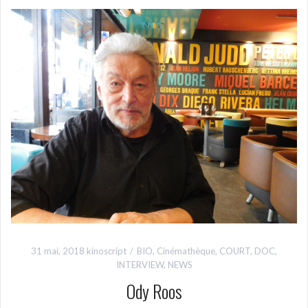
31 mai, 2018
kinoscript
BIO
,
Cinémathèque
,
COURT
,
DOC
,
INTERVIEW
,
NEWS
Ody Roos