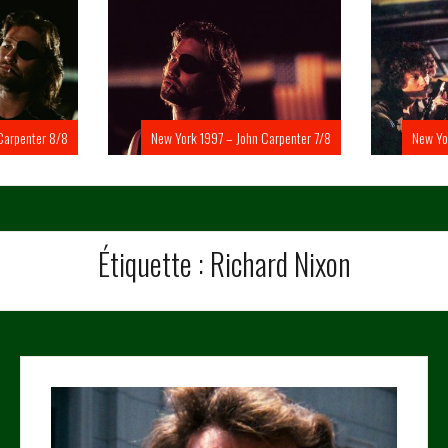
Carpenter 8/8
New York 1997 – John Carpenter 7/8
New Yo
Étiquette :
Richard Nixon