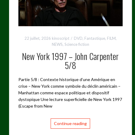
22 juillet, 2026
kinoscript
DVD
,
Fantastique
,
FILM
,
NEWS
,
Science fiction
New York 1997 – John Carpenter
5/8
Partie 5/8 : Contexte historique d’une Amérique en
crise – New York comme symbole du déclin américain –
Manhattan comme espace politique et dispositif
dystopique Une lecture superficielle de New York 1997
(Escape from New
Continue reading