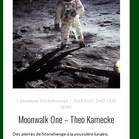
3 décembre, 2014
kinoscript
2014
,
DOC
,
DVD
,
FILM
,
NEWS
Moonwalk One – Theo Kamecke
Des pierres de Stonehenge à la poussière lunaire,