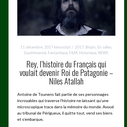
11 décembre, 2017
kinoscript
2017
,
Biopic
,
En salles
,
Expérimental
,
Fantastique
,
FILM
,
Historique
,
NEWS
Rey, l’histoire du Français qui
voulait devenir Roi de Patagonie –
Niles Atallah
Antoine de Tounens fait partie de ses personnages
incroyables qui traverse l’histoire ne laissant qu’une
microscopique trace dans la mémoire du monde. Avoué
au tribunal de Périgueux, il quitte tout, vend ses biens
et s’embarque,