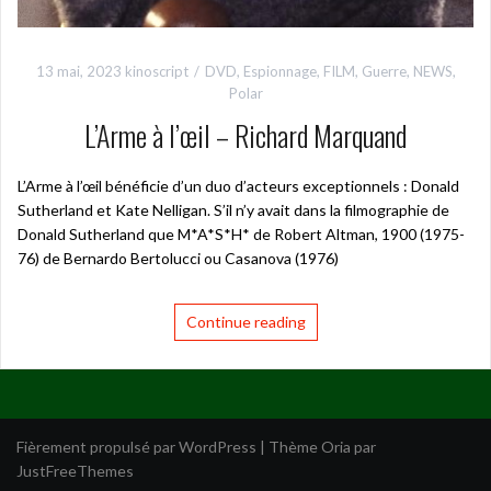
13 mai, 2023
kinoscript
DVD
,
Espionnage
,
FILM
,
Guerre
,
NEWS
,
Polar
L’Arme à l’œil – Richard Marquand
L’Arme à l’œil bénéficie d’un duo d’acteurs exceptionnels : Donald
Sutherland et Kate Nelligan. S’il n’y avait dans la filmographie de
Donald Sutherland que M*A*S*H* de Robert Altman, 1900 (1975-
76) de Bernardo Bertolucci ou Casanova (1976)
Continue reading
Fièrement propulsé par WordPress
|
Thème
Oria
par
JustFreeThemes