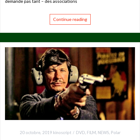
demande pas tant – des associations
Continue reading
20 octobre, 2019
kinoscript
DVD
,
FILM
,
NEWS
,
Polar