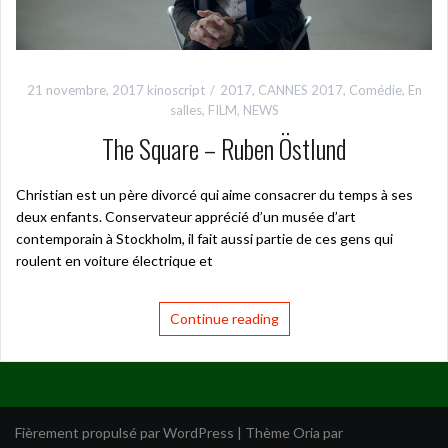
21 novembre, 2017
kinoscript
2017
,
CANNES 2017
,
Comédie
,
En
salles
,
FILM
,
NEWS
The Square – Ruben Östlund
Christian est un père divorcé qui aime consacrer du temps à ses
deux enfants. Conservateur apprécié d’un musée d’art
contemporain à Stockholm, il fait aussi partie de ces gens qui
roulent en voiture électrique et
Continue reading
Fièrement propulsé par WordPress
|
Thème
Oria
par