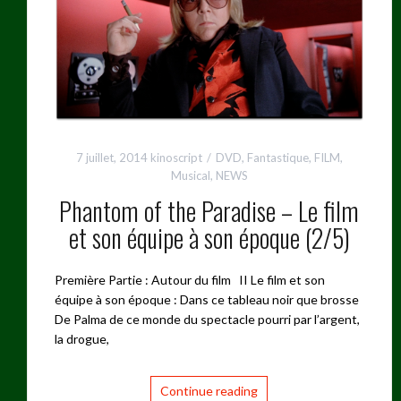
7 juillet, 2014
kinoscript
DVD
,
Fantastique
,
FILM
,
Musical
,
NEWS
Phantom of the Paradise – Le film
et son équipe à son époque (2/5)
Première Partie : Autour du film II Le film et son
équipe à son époque : Dans ce tableau noir que brosse
De Palma de ce monde du spectacle pourri par l’argent,
la drogue,
Continue reading