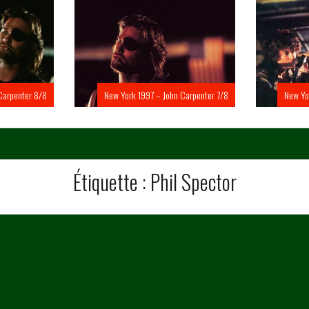
Carpenter 8/8
New York 1997 – John Carpenter 7/8
New Yo
Étiquette :
Phil Spector