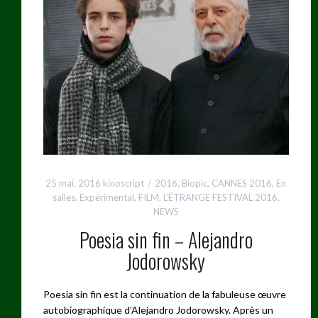
25 mai, 2016
kinoscript
2016
,
Biopic
,
CANNES 2016
,
En
salles
,
Expérimental
,
FILM
,
L’ÉTRANGE FESTIVAL 2016
,
NEWS
Poesia sin fin – Alejandro
Jodorowsky
Poesia sin fin est la continuation de la fabuleuse œuvre
autobiographique d’Alejandro Jodorowsky. Après un