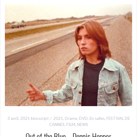
3 avril, 2021
kinoscript
2021
,
Drame
,
DVD
,
En salles
,
FESTIVAL DE
CANNES
,
FILM
,
NEWS
Out of the Blue – Dennis Hopper