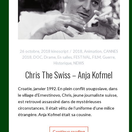
26 octobre, 2018
kinoscript
2018
,
Animation
,
CANNES
2018
,
DOC
,
Drame
,
En salles
,
FESTIVAL
,
FILM
,
Guerre
,
Historique
,
NEWS
Chris The Swiss – Anja Kofmel
Croatie, janvier 1992. En plein conflit yougoslave, dans
le village d’Ernestinovo, Chris, jeune journaliste suisse,
est retrouvé assassiné dans de mystérieuses
circonstances. Il était vêtu de l’uniforme d’une milice
étrangère. Anja Kofmel était sa cousine.
Continue reading