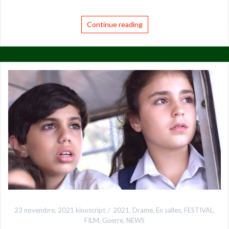
Continue reading
23 novembre, 2021
kinoscript
2021
,
Drame
,
En salles
,
FESTIVAL
,
FILM
,
Guerre
,
NEWS