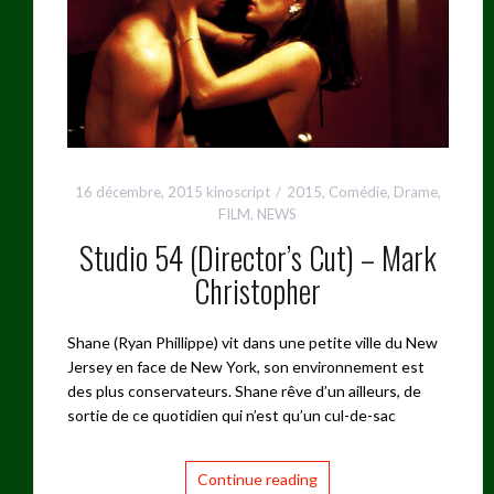
16 décembre, 2015
kinoscript
2015
,
Comédie
,
Drame
,
FILM
,
NEWS
Studio 54 (Director’s Cut) – Mark
Christopher
Shane (Ryan Phillippe) vit dans une petite ville du New
Jersey en face de New York, son environnement est
des plus conservateurs. Shane rêve d’un ailleurs, de
sortie de ce quotidien qui n’est qu’un cul-de-sac
Continue reading