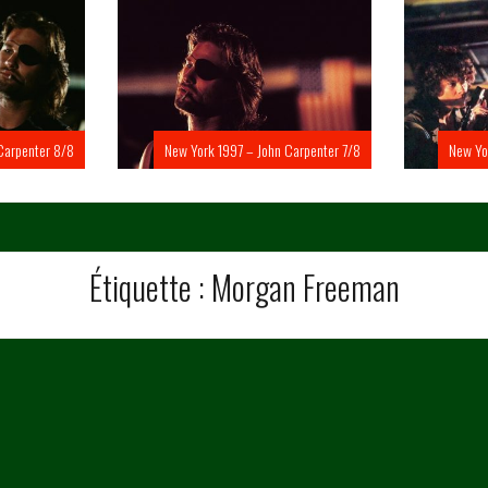
Carpenter 8/8
New York 1997 – John Carpenter 7/8
New Yo
Étiquette :
Morgan Freeman