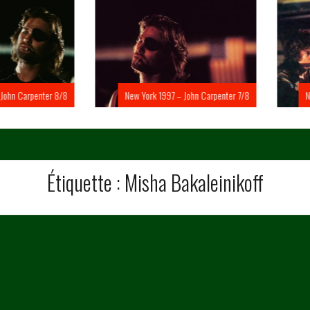
Carpenter 8/8
New York 1997 – John Carpenter 7/8
New Yo
Étiquette :
Misha Bakaleinikoff