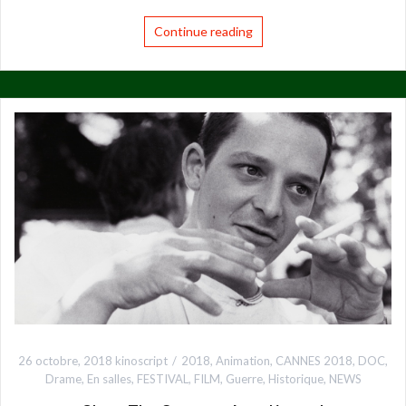
Continue reading
26 octobre, 2018
kinoscript
2018
,
Animation
,
CANNES 2018
,
DOC
,
Drame
,
En salles
,
FESTIVAL
,
FILM
,
Guerre
,
Historique
,
NEWS