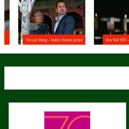
The Last Viking – Anders Thomas Jensen
New York 1997 – John 