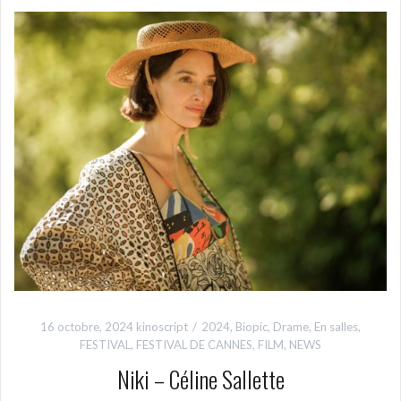
16 octobre, 2024
kinoscript
2024
,
Biopic
,
Drame
,
En salles
,
FESTIVAL
,
FESTIVAL DE CANNES
,
FILM
,
NEWS
Niki – Céline Sallette