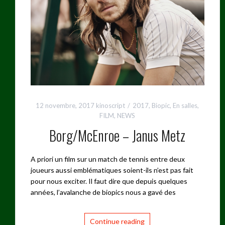
12 novembre, 2017
kinoscript
2017
,
Biopic
,
En salles
,
FILM
,
NEWS
Borg/McEnroe – Janus Metz
A priori un film sur un match de tennis entre deux
joueurs aussi emblématiques soient-ils n’est pas fait
pour nous exciter. Il faut dire que depuis quelques
années, l’avalanche de biopics nous a gavé des
Continue reading