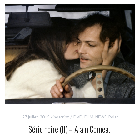
27 juillet, 2015
kinoscript
DVD
,
FILM
,
NEWS
,
Polar
Série noire (II) – Alain Corneau