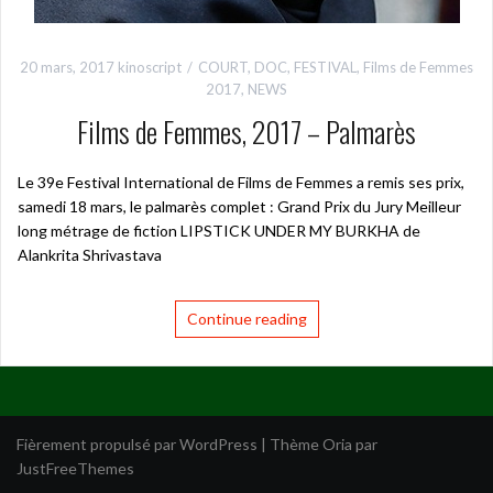
20 mars, 2017
kinoscript
COURT
,
DOC
,
FESTIVAL
,
Films de Femmes
2017
,
NEWS
Films de Femmes, 2017 – Palmarès
Le 39e Festival International de Films de Femmes a remis ses prix,
samedi 18 mars, le palmarès complet : Grand Prix du Jury Meilleur
long métrage de fiction LIPSTICK UNDER MY BURKHA de
Alankrita Shrivastava
Continue reading
Fièrement propulsé par WordPress
|
Thème
Oria
par
JustFreeThemes