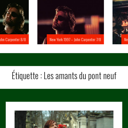
Carpenter 8/8
New York 1997 – John Carpenter 7/8
New Yo
Étiquette :
Les amants du pont neuf