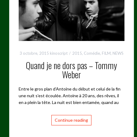
3 octobre, 2015
kinoscript
2015
,
Comédie
,
FILM
,
NEWS
Quand je ne dors pas – Tommy
Weber
Entre le gros plan d’Antoine du début et celui de la fin
une nuit s’est écoulée. Antoine à 20 ans, des rêves, il
en a plein la tête. La nuit est bien entamée, quand au
Continue reading