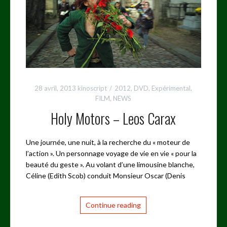
28 avril, 2013
kinoscript
2012
,
DVD
,
Expérimental
,
FILM
,
NEWS
Holy Motors – Leos Carax
Une journée, une nuit, à la recherche du « moteur de
l’action ». Un personnage voyage de vie en vie « pour la
beauté du geste ». Au volant d’une limousine blanche,
Céline (Edith Scob) conduit Monsieur Oscar (Denis
Continue reading