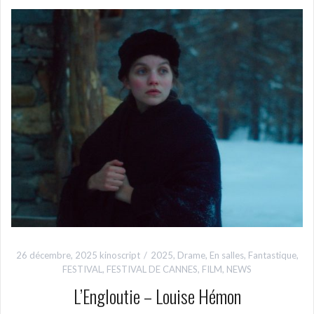
26 décembre, 2025
kinoscript
2025
,
Drame
,
En salles
,
Fantastique
,
FESTIVAL
,
FESTIVAL DE CANNES
,
FILM
,
NEWS
L’Engloutie – Louise Hémon