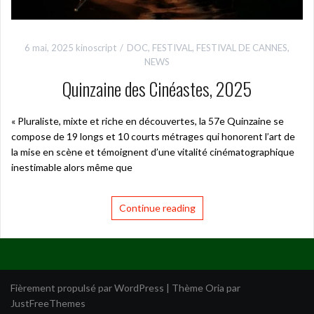
6 mai, 2025
kinoscript
DOC
,
FESTIVAL
,
FESTIVAL DE CANNES
,
NEWS
Quinzaine des Cinéastes, 2025
« Pluraliste, mixte et riche en découvertes, la 57e Quinzaine se
compose de 19 longs et 10 courts métrages qui honorent l’art de
la mise en scène et témoignent d’une vitalité cinématographique
inestimable alors même que
Continue reading
Fièrement propulsé par WordPress
|
Thème
Oria
par
JustFreeThemes