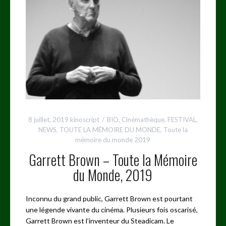
8 juillet, 2019
kinoscript
BIO
,
Cinémathèque
,
FESTIVAL
,
NEWS
,
TOUTE LA MÉMOIRE DU MONDE
,
Toute la
mémoire du monde 2019
Garrett Brown – Toute la Mémoire
du Monde, 2019
Inconnu du grand public, Garrett Brown est pourtant
une légende vivante du cinéma. Plusieurs fois oscarisé,
Garrett Brown est l’inventeur du Steadicam. Le