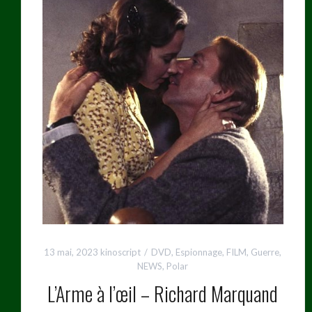
13 mai, 2023
kinoscript
DVD
,
Espionnage
,
FILM
,
Guerre
,
NEWS
,
Polar
L’Arme à l’œil – Richard Marquand