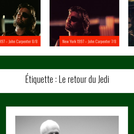
Carpenter 8/8
New York 1997 – John Carpenter 7/8
New Yo
Étiquette :
Le retour du Jedi