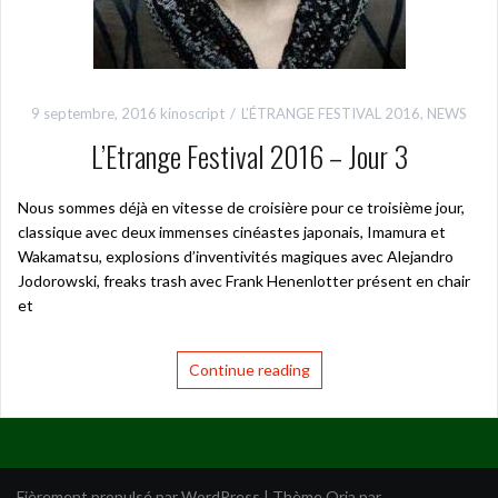
9 septembre, 2016
kinoscript
L’ÉTRANGE FESTIVAL 2016
,
NEWS
L’Etrange Festival 2016 – Jour 3
Nous sommes déjà en vitesse de croisière pour ce troisième jour,
classique avec deux immenses cinéastes japonais, Imamura et
Wakamatsu, explosions d’inventivités magiques avec Alejandro
Jodorowski, freaks trash avec Frank Henenlotter présent en chair
et
Continue reading
Fièrement propulsé par WordPress
|
Thème
Oria
par