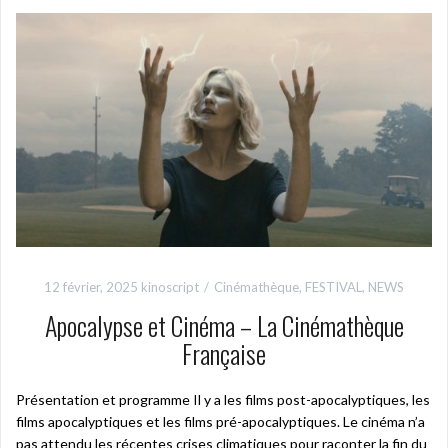
12 février, 2025
kinoscript
Cinémathèque
,
FESTIVAL
,
NEWS
Apocalypse et Cinéma – La Cinémathèque
Française
Présentation et programme Il y a les films post-apocalyptiques, les
films apocalyptiques et les films pré-apocalyptiques. Le cinéma n’a
pas attendu les récentes crises climatiques pour raconter la fin du