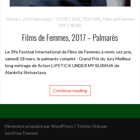
20 mars, 2017
kinoscript
COURT
,
DOC
,
FESTIVAL
,
Films de Femmes
2017
,
NEWS
Films de Femmes, 2017 – Palmarès
Le 39e Festival International de Films de Femmes a remis ses prix,
samedi 18 mars, le palmarès complet : Grand Prix du Jury Meilleur
long métrage de fiction LIPSTICK UNDER MY BURKHA de
Alankrita Shrivastava
Continue reading
Fièrement propulsé par WordPress
|
Thème
Oria
par
JustFreeThemes