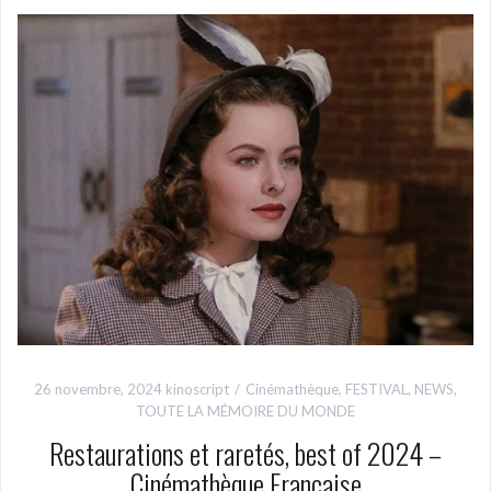
26 novembre, 2024
kinoscript
Cinémathèque
,
FESTIVAL
,
NEWS
,
TOUTE LA MÉMOIRE DU MONDE
Restaurations et raretés, best of 2024 –
Cinémathèque Française