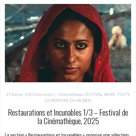
27 février, 2025
kinoscript
Cinémathèque
,
FESTIVAL
,
NEWS
,
TOUTE
LA MÉMOIRE DU MONDE
Restaurations et Incunables 1/3 – Festival de
la Cinémathèque, 2025
La section « Restaurations et Incunables », propose une sélection