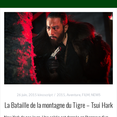
26 juin, 2015
kinoscript
2015
,
Aventure
,
FILM
,
NEWS
La Bataille de la montagne du Tigre – Tsui Hark
New York de nos jours. Une soirée est donnée en l’honneur d’un