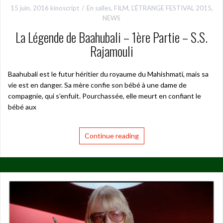
15 juin, 2016
kinoscript
En salles
,
FILM
,
L’ÉTRANGE FESTIVAL 2015
,
NEWS
La Légende de Baahubali – 1ère Partie – S.S.
Rajamouli
Baahubali est le futur héritier du royaume du Mahishmati, mais sa
vie est en danger. Sa mère confie son bébé à une dame de
compagnie, qui s’enfuit. Pourchassée, elle meurt en confiant le
bébé aux
Continue reading