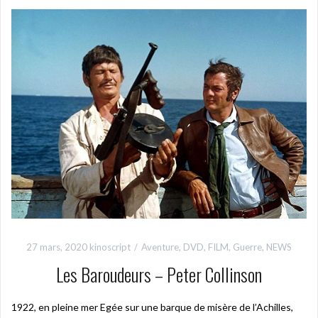
27 mars, 2020
kinoscript
Aventure
,
DVD
,
FILM
,
Guerre
,
NEWS
Les Baroudeurs – Peter Collinson
1922, en pleine mer Egée sur une barque de misère de l’Achilles,