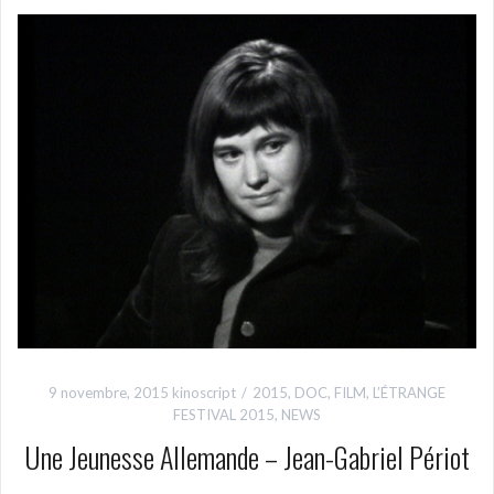
9 novembre, 2015
kinoscript
2015
,
DOC
,
FILM
,
L’ÉTRANGE
FESTIVAL 2015
,
NEWS
Une Jeunesse Allemande – Jean-Gabriel Périot