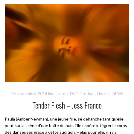
25 septembre, 2018
kinoscript
DVD
,
Erotique
,
Horreur
,
NEWS
Tender Flesh – Jess Franco
Paula (Amber Newman), une jeune fille, se déhanche tant qu’elle
peut sur la scène d’une boîte de nuit. Elle espère intégrer le corps
des danseuses grâce à cette audition. Hélas pour elle, il n’y a