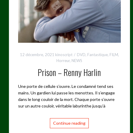
12 décembre, 2021
kinoscript
DVD
,
Fantastique
,
FILM
,
Horreur
,
NEWS
Prison – Renny Harlin
Une porte de cellule s’ouvre. Le condamné tend ses
mains. Un gardien lui passe les menottes. Il s’engage
dans le long couloir de la mort. Chaque porte s’ouvre
sur un autre couloir, véritable labyrinthe jusqu’à
Continue reading