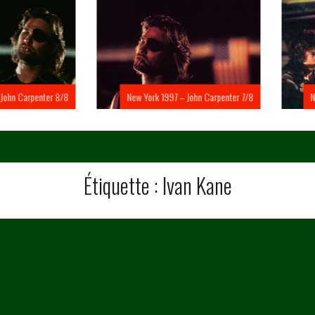
Carpenter 8/8
New York 1997 – John Carpenter 7/8
New Yo
Étiquette :
Ivan Kane