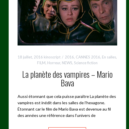
18 juillet, 2016
kinoscript
2016
,
CANNES 2016
,
En salles
,
FILM
,
Horreur
,
NEWS
,
Science fiction
La planète des vampires – Mario
Bava
Aussi étonnant que cela puisse paraître La planète des
vampires est inédit dans les salles de l’hexagone.
Étonnant car le film de Mario Bava est devenue au fil
des années une référence dans l’univers de