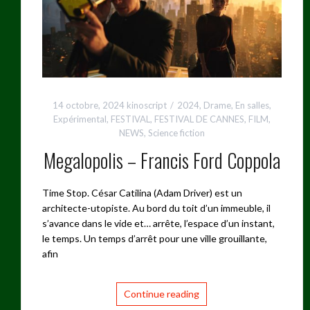
14 octobre, 2024
kinoscript
2024
,
Drame
,
En salles
,
Expérimental
,
FESTIVAL
,
FESTIVAL DE CANNES
,
FILM
,
NEWS
,
Science fiction
Megalopolis – Francis Ford Coppola
Time Stop. César Catilina (Adam Driver) est un
architecte-utopiste. Au bord du toit d’un immeuble, il
s’avance dans le vide et… arrête, l’espace d’un instant,
le temps. Un temps d’arrêt pour une ville grouillante,
afin
Continue reading