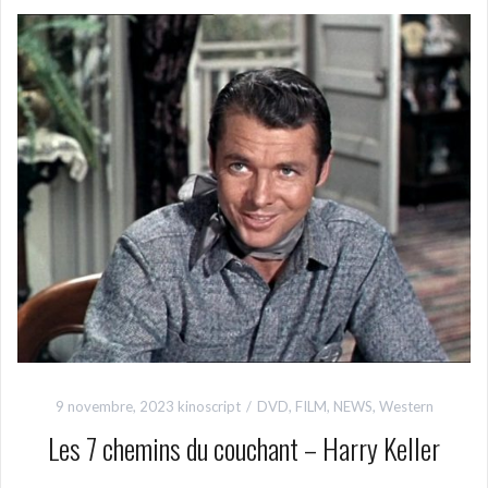
9 novembre, 2023
kinoscript
DVD
,
FILM
,
NEWS
,
Western
Les 7 chemins du couchant – Harry Keller