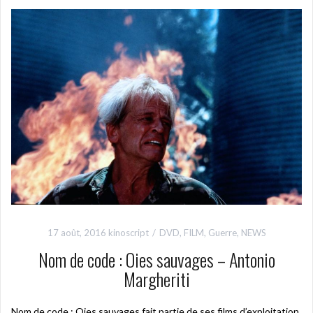
17 août, 2016
kinoscript
DVD
,
FILM
,
Guerre
,
NEWS
Nom de code : Oies sauvages – Antonio
Margheriti
Nom de code : Oies sauvages fait partie de ses films d’exploitation