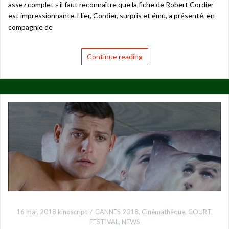
assez complet » il faut reconnaître que la fiche de Robert Cordier
est impressionnante. Hier, Cordier, surpris et ému, a présenté, en
compagnie de
Continue reading
16 mai, 2018
kinoscript
CANNES 2018
,
Cinémathèque
,
COURT
,
FESTIVAL
,
NEWS