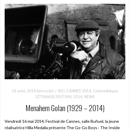
18 août, 2014
kinoscript
BIO
,
CANNES 2014
,
Cinémathèque
,
L’ÉTRANGE FESTIVAL 2014
,
NEWS
Menahem Golan (1929 – 2014)
Vendredi 16 mai 2014, Festival de Cannes, salle Buñuel, la jeune
réalisatrice Hilla Medalia présente The Go-Go Boys : The Inside