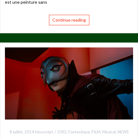
est une peinture sans
Continue reading
8 juillet, 2014
kinoscript
DVD
,
Fantastique
,
FILM
,
Musical
,
NEWS