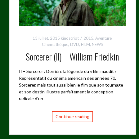
13 juillet, 2015
kinoscript
2015
,
Aventure
,
Cinémathèque
,
DVD
,
FILM
,
NEWS
Sorcerer (II) – William Friedkin
II – Sorcerer : Derrière la légende du « film maudit »
Représentatif du cinéma américain des années 70,
Sorcerer, mais tout aussi bien le film que son tournage
et son destin, illustre parfaitement la conception
radicale d’un
Continue reading