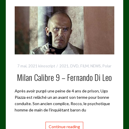
7 mai, 2021
kinoscript
2021
,
DVD
,
FILM
,
NEWS
,
Polar
Milan Calibre 9 – Fernando Di Leo
Après avoir purgé une peine de 4 ans de prison, Ugo
Piazza est relâché un an avant son terme pour bonne
conduite. Son ancien complice, Rocco, le psychotique
homme de main de l’inquiétant baron du
Continue reading