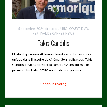
5 décembre, 2024
kinoscript
BIO
,
COURT
,
DVD
,
FESTIVAL DE CANNES
,
NEWS
Takis Candilis
L’Enfant qui mesurait le monde est sans doute un cas
unique dans l’histoire du cinéma. Son réalisateur, Takis
Candilis, revient derrière la caméra 42 ans après son
premier film. Entre 1982, année de son premier
Continue reading