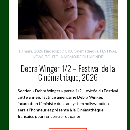
10 mars, 2026
kinoscript
BIO
,
Cinémathèque
,
FESTIVAL
,
NEWS
,
TOUTE LA MÉMOIRE DU MONDE
Debra Winger 1/2 – Festival de la
Cinémathèque, 2026
Section « Debra Winger » partie 1/2 : Invitée du Festival
cette année, l’actrice américaine Debra Winger,
incarnation féministe du star system hollywoodien,
sera à l’honneur et présente à la Cinémathèque
française pour rencontrer et parler