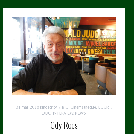
31 mai, 2018
kinoscript
BIO
,
Cinémathèque
,
COURT
,
DOC
,
INTERVIEW
,
NEWS
Ody Roos