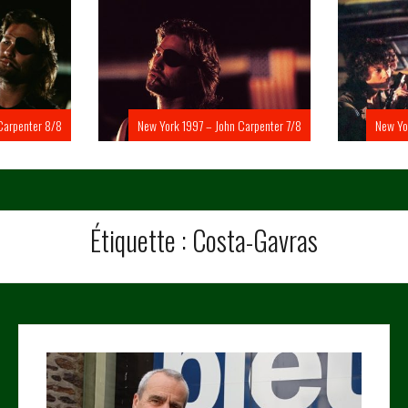
Carpenter 8/8
New York 1997 – John Carpenter 7/8
New Yo
Étiquette :
Costa-Gavras