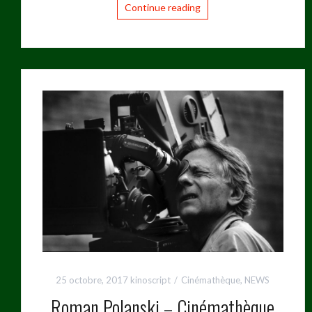
Continue reading
25 octobre, 2017
kinoscript
Cinémathèque
,
NEWS
Roman Polanski – Cinémathèque