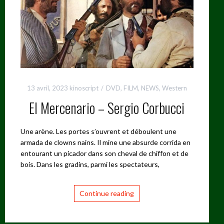
13 avril, 2023
kinoscript
DVD
,
FILM
,
NEWS
,
Western
El Mercenario – Sergio Corbucci
Une arène. Les portes s’ouvrent et déboulent une
armada de clowns nains. Il mine une absurde corrida en
entourant un picador dans son cheval de chiffon et de
bois. Dans les gradins, parmi les spectateurs,
Continue reading