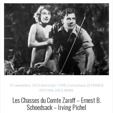
15 septembre, 2013
kinoscript
DVD
,
Fantastique
,
L’ÉTRANGE
FESTIVAL 2013
,
NEWS
Les Chasses du Comte Zaroff – Ernest B.
Schoedsack – Irving Pichel