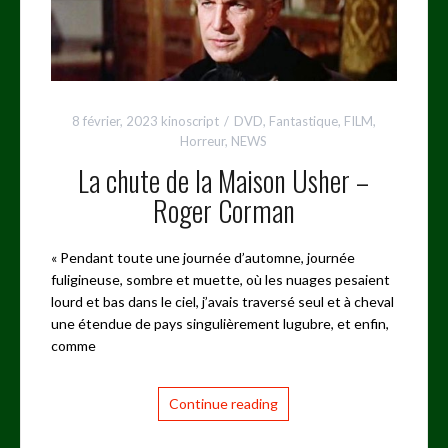
8 février, 2023
kinoscript
DVD
,
Fantastique
,
FILM
,
Horreur
,
NEWS
La chute de la Maison Usher –
Roger Corman
« Pendant toute une journée d’automne, journée
fuligineuse, sombre et muette, où les nuages pesaient
lourd et bas dans le ciel, j’avais traversé seul et à cheval
une étendue de pays singulièrement lugubre, et enfin,
comme
Continue reading