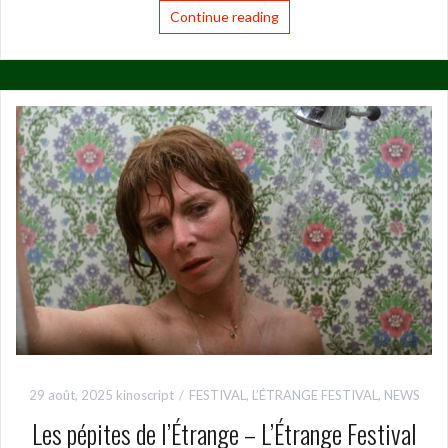
Continue reading
29 août, 2025
kinoscript
FESTIVAL
,
L’ÉTRANGE FESTIVAL
,
NEWS
Les pépites de l’Étrange – L’Étrange Festival