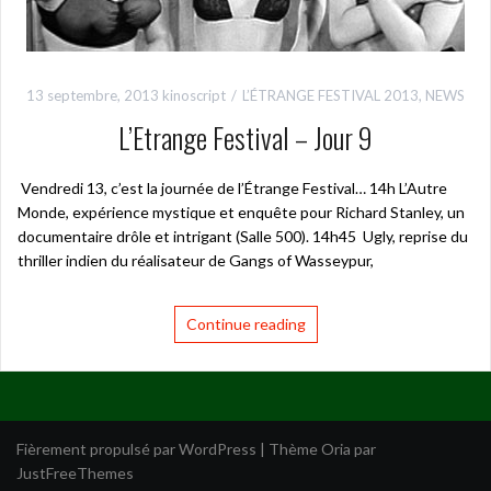
13 septembre, 2013
kinoscript
L’ÉTRANGE FESTIVAL 2013
,
NEWS
L’Etrange Festival – Jour 9
Vendredi 13, c’est la journée de l’Étrange Festival… 14h L’Autre
Monde, expérience mystique et enquête pour Richard Stanley, un
documentaire drôle et intrigant (Salle 500). 14h45 Ugly, reprise du
thriller indien du réalisateur de Gangs of Wasseypur,
Continue reading
Fièrement propulsé par WordPress
|
Thème
Oria
par
JustFreeThemes