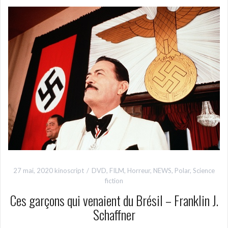
27 mai, 2020
kinoscript
DVD
,
FILM
,
Horreur
,
NEWS
,
Polar
,
Science
fiction
Ces garçons qui venaient du Brésil – Franklin J.
Schaffner