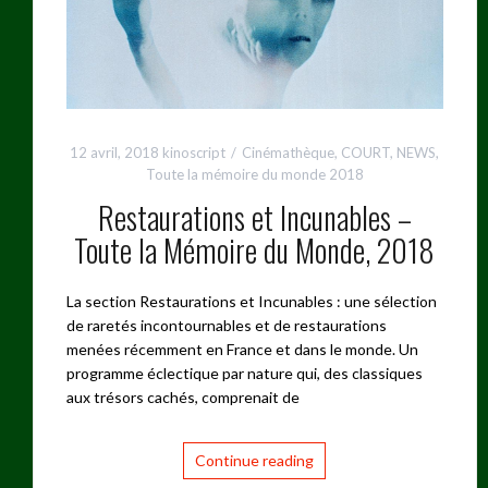
12 avril, 2018
kinoscript
Cinémathèque
,
COURT
,
NEWS
,
Toute la mémoire du monde 2018
Restaurations et Incunables –
Toute la Mémoire du Monde, 2018
La section Restaurations et Incunables : une sélection
de raretés incontournables et de restaurations
menées récemment en France et dans le monde. Un
programme éclectique par nature qui, des classiques
aux trésors cachés, comprenait de
Continue reading