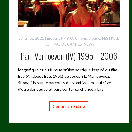
27 juillet, 2021
kinoscript
BIO
,
Cinémathèque
,
FESTIVAL
,
FESTIVAL DE CANNES
,
NEWS
Paul Verhoeven (IV) 1995 – 2006
Magnifique et sulfureux brûlot politique inspiré du film
Eve (All about Eve, 1950) de Joseph L. Mankiewicz,
Showgirls suit le parcours de Nomi Malone qui rêve
d’être danseuse et part tenter sa chance à Las
Continue reading