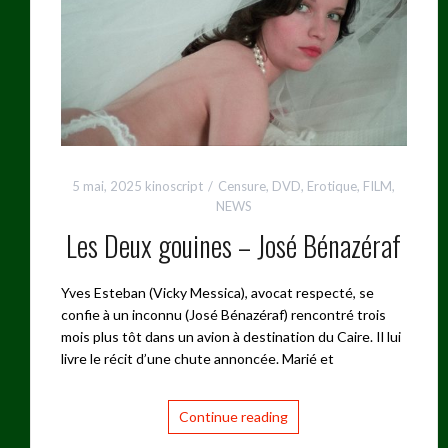
5 mai, 2025
kinoscript
Censure
,
DVD
,
Erotique
,
FILM
,
NEWS
Les Deux gouines – José Bénazéraf
Yves Esteban (Vicky Messica), avocat respecté, se
confie à un inconnu (José Bénazéraf) rencontré trois
mois plus tôt dans un avion à destination du Caire. Il lui
livre le récit d’une chute annoncée. Marié et
Continue reading